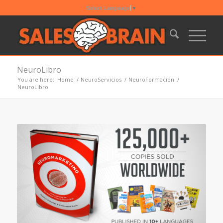
Select Language
▼
NeuroLibro
You are here:
Home
/
NeuroServicios
/
NeuroFormación
/
NeuroLibro