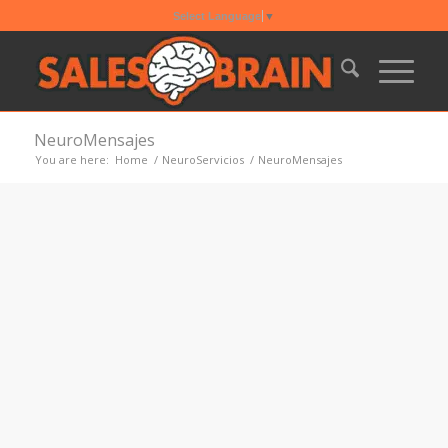
Select Language
▼
NeuroMensajes
You are here:
Home
/
NeuroServicios
/
NeuroMensajes