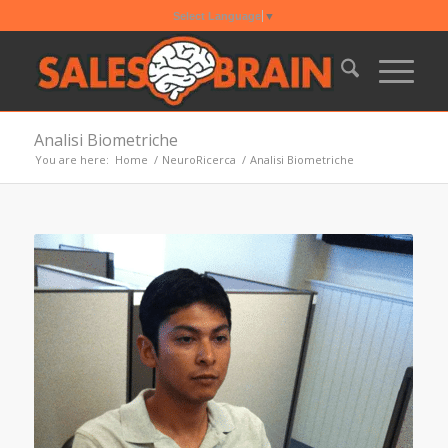
Select Language
▼
Analisi Biometriche
You are here:
Home
/
NeuroRicerca
/
Analisi Biometriche