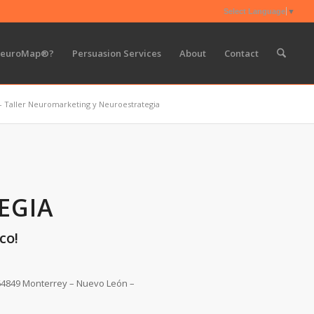
Select Language
▼
NeuroMap®?
Persuasion Services
About
Contact
Taller Neuromarketing y Neuroestrategia
EGIA
co!
 64849 Monterrey – Nuevo León –