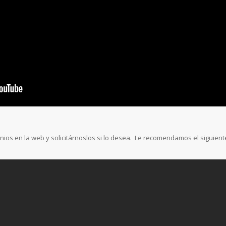
os en la web y solicitárnoslos si lo desea. Le recomendamos el siguient