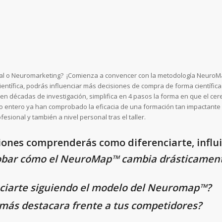
ional o Neuromarketing? ¡Comienza a convencer con la metodología Neuro
entífica, podrás influenciar más decisiones de compra de forma científic
 en décadas de investigación, simplifica en 4 pasos la forma en que el c
do entero ya han comprobado la eficacia de una formación tan impactante
esional y también a nivel personal tras el taller.
ones comprenderás como diferenciarte, influir
robar cómo el NeuroMap
™
cambia drásticament
enciarte siguiendo el modelo del Neuromap™?
 más destacara frente a tus competidores?