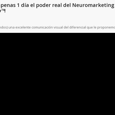
penas 1 día el poder real del Neuromarketing 
p
™
!
ndos) una excelente comunicación visual del diferencial que le proponem