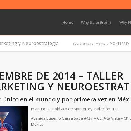
Home
Why SalesBrain?
Why 
keting y Neuroestrategia
You are here:
Home
/
MONTERREY – 
IEMBRE DE 2014 – TALLER
RKETING Y NEUROESTRAT
ler único en el mundo y por primera vez en Méxi
Instituto Tecnológico de Monterrey (Pabellón TEC)
Avenida Eugenio Garza Sada #427 – Col Alta Vista – CP
México