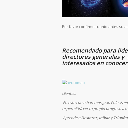
Por favor confirme cuanto antes su as
Recomendado para lider
directores generales y 
interesados en conocer
clientes.
En este curso haremos gran énfasis en 
te permitirá ver tu propio progreso a
Aprende a
Destacar
,
Influir
y
Triunfa