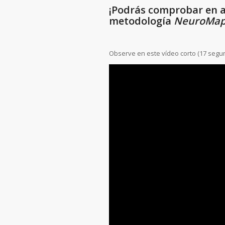
¡Podrás comprobar en a
metodología
NeuroMa
Observe en este vídeo corto (17 segu