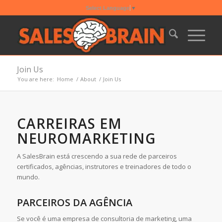
Select Language
▼
Join Us
You are here:
Home
/
About
/
Join Us
CARREIRAS EM
NEUROMARKETING
A SalesBrain está crescendo a sua rede de parceiros
certificados, agências, instrutores e treinadores de todo o
mundo.
PARCEIROS DA AGÊNCIA
Se você é uma empresa de consultoria de marketing, uma